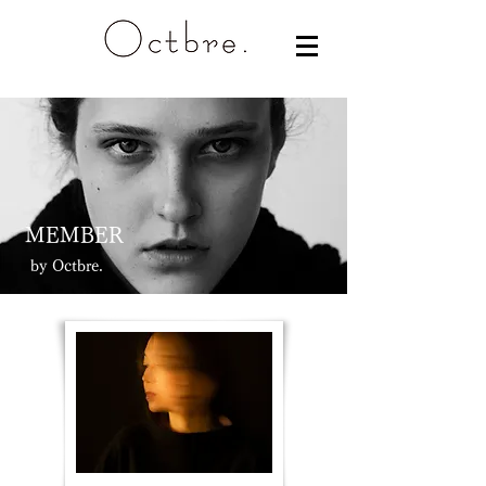
​MEMBER
​by Octbre.