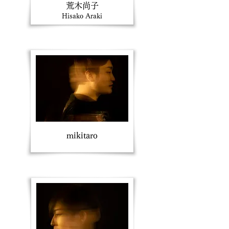
​荒木尚子
Hisako Araki
​mikitaro