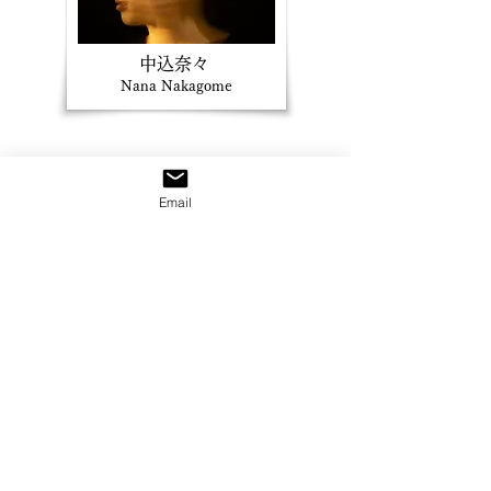
​中込奈々
Nana Nakagome
Email
間庭成美
Narumi Maniwa