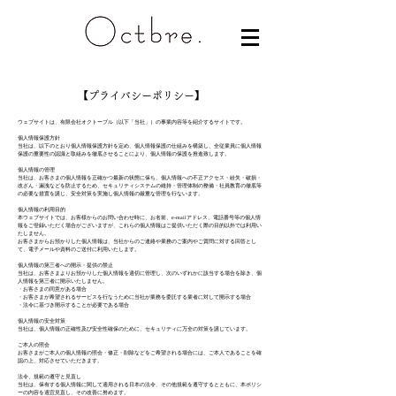
【プライバシーポリシー】
ウェブサイトは、有限会社オクトーブル（以下「当社」）の事業内容等を紹介するサイトです。
個人情報保護方針
当社は、以下のとおり個人情報保護方針を定め、個人情報保護の仕組みを構築し、全従業員に個人情報
保護の重要性の認識と取組みを徹底させることにより、個人情報の保護を推進致します。
個人情報の管理
当社は、お客さまの個人情報を正確かつ最新の状態に保ち、個人情報への不正アクセス・紛失・破損・
改ざん・漏洩などを防止するため、セキュリティシステムの維持・管理体制の整備・社員教育の徹底等
の必要な措置を講じ、安全対策を実施し個人情報の厳重な管理を行ないます。
個人情報の利用目的
本ウェブサイトでは、お客様からのお問い合わせ時に、お名前、e-mailアドレス、電話番号等の個人情
報をご登録いただく場合がございますが、これらの個人情報はご提供いただく際の目的以外では利用い
たしません。
お客さまからお預かりした個人情報は、当社からのご連絡や業務のご案内やご質問に対する回答とし
て、電子メールや資料のご送付に利用いたします。
個人情報の第三者への開示・提供の禁止
当社は、お客さまよりお預かりした個人情報を適切に管理し、次のいずれかに該当する場合を除き、個
人情報を第三者に開示いたしません。
・お客さまの同意がある場合
・お客さまが希望されるサービスを行なうために当社が業務を委託する業者に対して開示する場合
・法令に基づき開示することが必要である場合
個人情報の安全対策
当社は、個人情報の正確性及び安全性確保のために、セキュリティに万全の対策を講じています。
ご本人の照会
お客さまがご本人の個人情報の照会・修正・削除などをご希望される場合には、ご本人であることを確
認の上、対応させていただきます。
法令、規範の遵守と見直し
当社は、保有する個人情報に関して適用される日本の法令、その他規範を遵守するとともに、本ポリシ
ーの内容を適宜見直し、その改善に努めます。